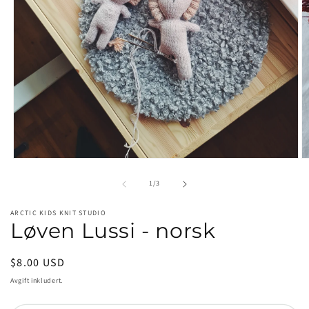
Åpne
Å
medie
m
av
1
2
1
/
3
i
i
modal
m
ARCTIC KIDS KNIT STUDIO
Løven Lussi - norsk
Vanlig
$8.00 USD
pris
Avgift inkludert.