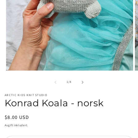
Åpne
Å
medie
m
av
1
2
1
/
4
i
i
modal
m
ARCTIC KIDS KNIT STUDIO
Konrad Koala - norsk
Vanlig
$8.00 USD
pris
Avgift inkludert.