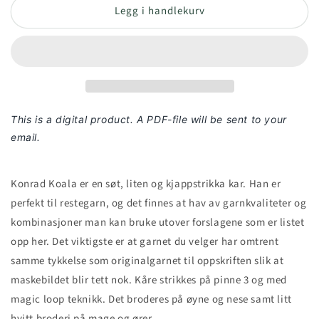
Legg i handlekurv
This is a digital product. A PDF-file will be sent to your
email.
Konrad Koala er en søt, liten og kjappstrikka kar. Han er
perfekt til restegarn, og det finnes at hav av garnkvaliteter og
kombinasjoner man kan bruke utover forslagene som er listet
opp her. Det viktigste er at garnet du velger har omtrent
samme tykkelse som originalgarnet til oppskriften slik at
maskebildet blir tett nok. Kåre strikkes på pinne 3 og med
magic loop teknikk. Det broderes på øyne og nese samt litt
hvitt broderi på mage og ører.